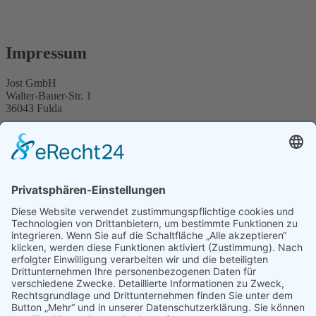
Impressum
Jost GmbH
Walter-Bauer-Str. 1
36043 Fulda
Handelsregister: 5 HRB 881
Registergericht: Amtsgericht Fulda
Vertreten durch:
Ilka Jost-Gutberlet
Marianne Koch
Kontakt
Telefon: +49 (0) 661 93411 0
Telefax: +49 (0) 661 93411 12
E-Mail:
Diese E-Mail-Adresse ist vor Spambots geschützt! Zur
Anzeige muss JavaScript eingeschaltet sein.